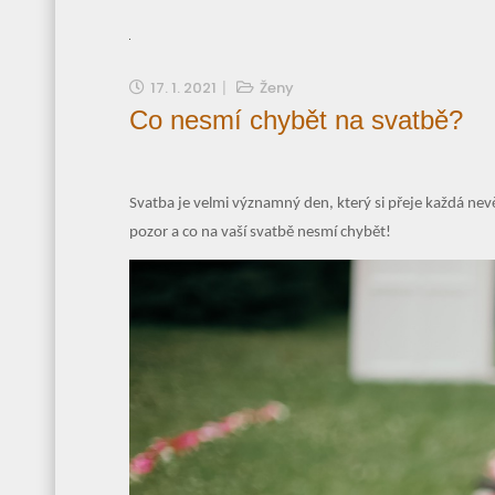
17. 1. 2021
Ženy
Co nesmí chybět na svatbě?
Svatba je velmi významný den, který si přeje každá nev
pozor a co na vaší svatbě nesmí chybět!