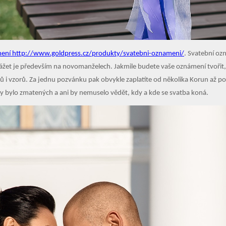
mení http://www.goldpress.cz/produkty/svatebni-oznameni/
. Svatební oz
t je především na novomanželech. Jakmile budete vaše oznámení tvořit, dejt
ů i vzorů. Za jednu pozvánku pak obvykle zaplatíte od několika Korun až po
y bylo zmatených a ani by nemuselo vědět, kdy a kde se svatba koná.