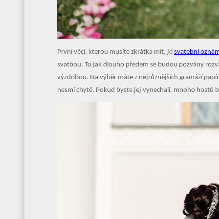
První věcí, kterou musíte zkrátka mít, je
svatební ozná
svatbou. To jak dlouho předem se budou pozvány rozváže
výzdobou. Na výběr máte z nejrůznějších gramáží papír
nesmí chytě. Pokud byste jej vynechali, mnoho hostů b