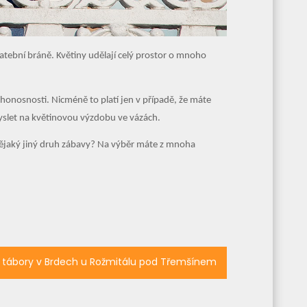
atební bráně. Květiny udělají celý prostor o mnoho
honosnosti. Nicméně to platí jen v případě, že máte
myslet na květinovou výzdobu ve vázách.
 nějaký jiný druh zábavy? Na výběr máte z mnoha
é tábory v Brdech u Rožmitálu pod Třemšínem