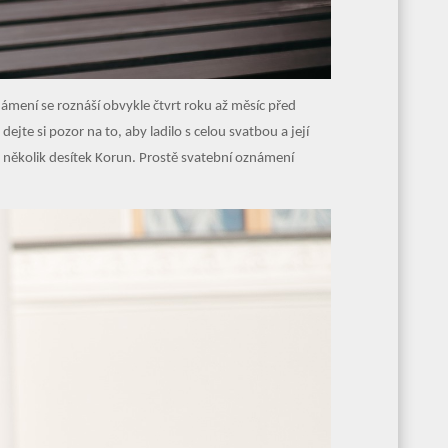
námení se roznáší obvykle čtvrt roku až měsíc před
e si pozor na to, aby ladilo s celou svatbou a její
 několik desítek Korun. Prostě svatební oznámení