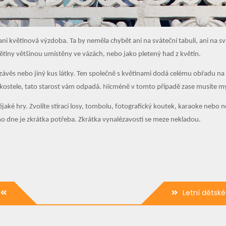
i květinová výzdoba. Ta by neměla chybět ani na sváteční tabuli, ani na sv
květiny většinou umístěny ve vázách, nebo jako pletený had z květin.
ávěs nebo jiný kus látky. Ten společně s květinami dodá celému obřadu na 
ty v kostele, tato starost vám odpadá. Nicméně v tomto případě zase musíte 
jaké hry. Zvolíte stírací losy, tombolu, fotografický koutek, karaoke nebo
o dne je zkrátka potřeba. Zkrátka vynalézavosti se meze nekladou.
Letní dětsk