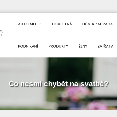
AUTO MOTO
DOVOLENÁ
DŮM A ZAHRADA
e,
. I
PODNIKÁNÍ
PRODUKTY
ŽENY
ZVÍŘATA
Co nesmí chybět na svatbě?