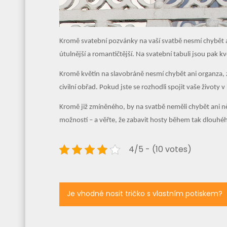
Kromě svatební pozvánky na vaší svatbě nesmí chybět an
útulnější a romantičtější. Na svatební tabuli jsou pak 
Kromě květin na slavobráně nesmí chybět ani organza, z
civilní obřad. Pokud jste se rozhodli spojit vaše živo
Kromě již zmíněného, by na svatbě neměli chybět ani ně
možností – a věřte, že zabavit hosty během tak dlouhéh
4/5 - (10 votes)
Navigace
Je vhodné nosit tričko s vlastním potiskem?
pro
příspěvek