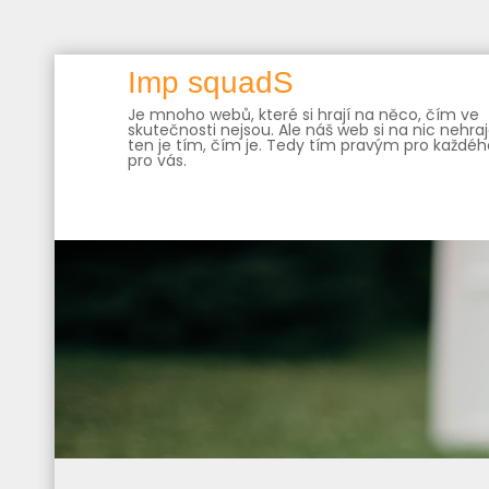
Skip
Imp squadS
to
Je mnoho webů, které si hrají na něco, čím ve
content
skutečnosti nejsou. Ale náš web si na nic nehraj
ten je tím, čím je. Tedy tím pravým pro každého
pro vás.