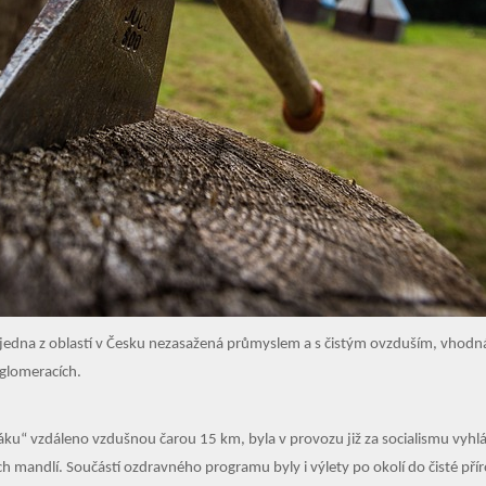
 jedna z oblastí v Česku nezasažená průmyslem a s čistým ovzduším, vhodná j
aglomeracích.
ku“ vzdáleno vzdušnou čarou 15 km, byla v provozu již za socialismu vyhl
h mandlí. Součástí ozdravného programu byly i výlety po okolí do čisté pří