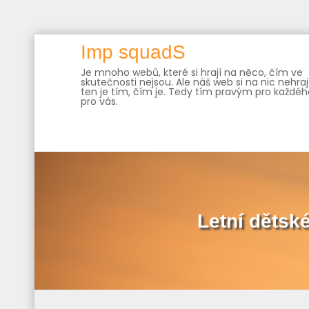
Skip
Imp squadS
to
Je mnoho webů, které si hrají na něco, čím ve
content
skutečnosti nejsou. Ale náš web si na nic nehraj
ten je tím, čím je. Tedy tím pravým pro každého
pro vás.
Letní dětsk