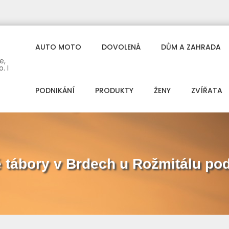
AUTO MOTO
DOVOLENÁ
DŮM A ZAHRADA
e,
. I
PODNIKÁNÍ
PRODUKTY
ŽENY
ZVÍŘATA
é tábory v Brdech u Rožmitálu p