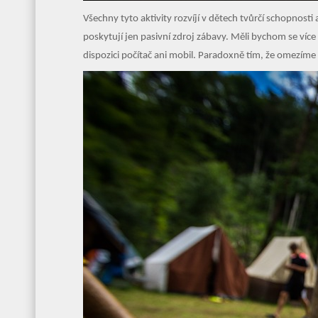
Všechny tyto aktivity rozvíjí v dětech tvůrčí schopnosti 
poskytují jen pasivní zdroj zábavy. Měli bychom se více 
dispozici počítač ani mobil. Paradoxně tím, že omezíme k