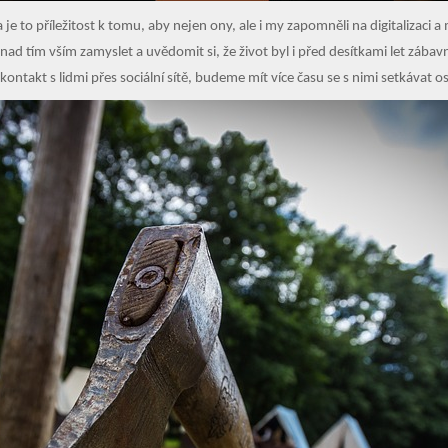
a je to příležitost k tomu, aby nejen ony, ale i my zapomněli na digitalizaci
nad tím vším zamyslet a uvědomit si, že život byl i před desítkami let zábavn
ontakt s lidmi přes sociální sítě, budeme mít více času se s nimi setkávat o