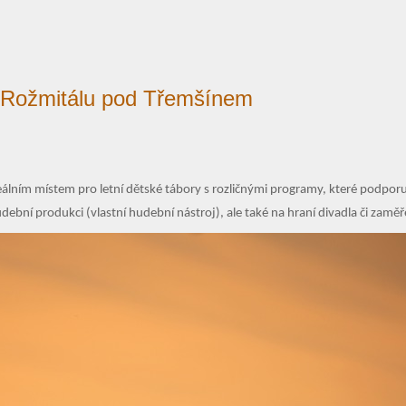
u Rožmitálu pod Třemšínem
deálním místem pro
letní dětské tábory
s rozličnými programy, které podporují
dební produkci (vlastní hudební nástroj), ale také na hraní divadla či zamě