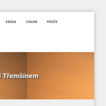
KRÁSA
ONLINE
PENÍZE
od Třemšínem