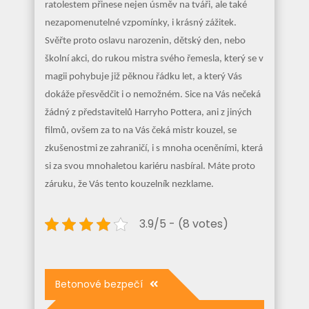
ratolestem přinese nejen úsměv na tváři, ale také
nezapomenutelné vzpomínky, i krásný zážitek.
Svěřte proto oslavu narozenin, dětský den, nebo
školní akci, do rukou mistra svého řemesla, který se v
magii pohybuje již pěknou řádku let, a který Vás
dokáže přesvědčit i o nemožném. Sice na Vás nečeká
žádný z představitelů Harryho Pottera, ani z jiných
filmů, ovšem za to na Vás čeká mistr kouzel, se
zkušenostmi ze zahraničí, i s mnoha oceněními, která
si za svou mnohaletou kariéru nasbíral. Máte proto
záruku, že Vás tento kouzelník nezklame.
3.9/5 - (8 votes)
Navigace
Betonové bezpečí
pro