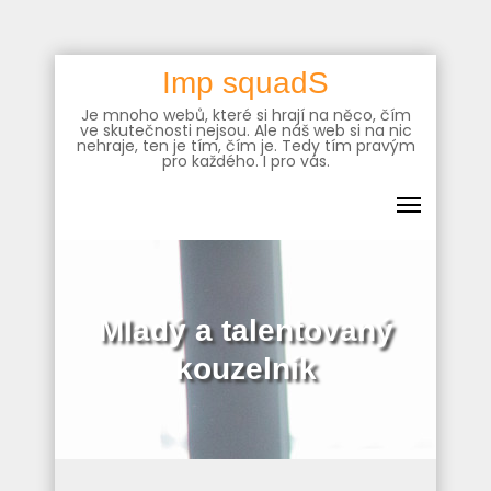
Skip
Imp squadS
to
Je mnoho webů, které si hrají na něco, čím
content
ve skutečnosti nejsou. Ale náš web si na nic
nehraje, ten je tím, čím je. Tedy tím pravým
pro každého. I pro vás.
Mladý a talentovaný
kouzelník