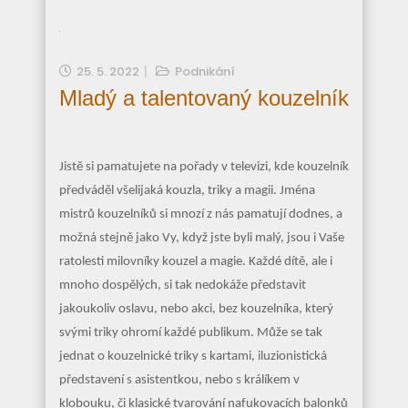
25. 5. 2022
Podnikání
Mladý a talentovaný kouzelník
Jistě si pamatujete na pořady v televizi, kde kouzelník
předváděl všelijaká kouzla, triky a magii. Jména
mistrů kouzelníků si mnozí z nás pamatují dodnes, a
možná stejně jako Vy, když jste byli malý, jsou i Vaše
ratolesti milovníky kouzel a magie. Každé dítě, ale i
mnoho dospělých, si tak nedokáže představit
jakoukoliv oslavu, nebo akci, bez kouzelníka, který
svými triky ohromí každé publikum. Může se tak
jednat o kouzelnické triky s kartami, iluzionistická
představení s asistentkou, nebo s králíkem v
klobouku, či klasické tvarování nafukovacích balonků