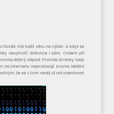
, a člověk má tudíž věru na výběr. A když se
ránky nevytvoří dokonce i sám. Ovšem při
zrovna dobrý nápad. Protože stránky tady
ám na internetu neprokazují zrovna ideální
 možným, že se v tom nedá už ani orientovat