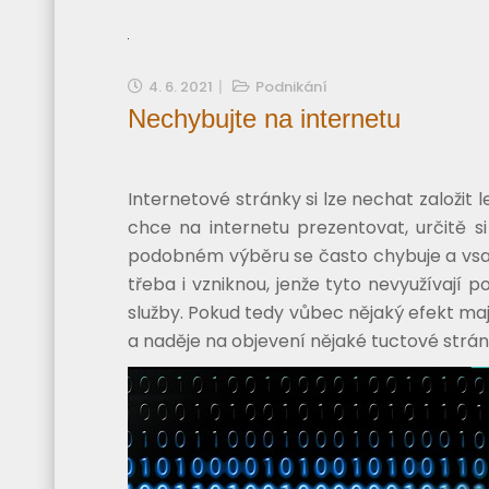
4. 6. 2021
Podnikání
Nechybujte na internetu
Internetové stránky si lze nechat založit l
chce na internetu prezentovat, určitě s
podobném výběru se často chybuje a vsad
třeba i vzniknou, jenže tyto nevyužívají 
služby. Pokud tedy vůbec nějaký efekt mají
a naděje na objevení nějaké tuctové stránk