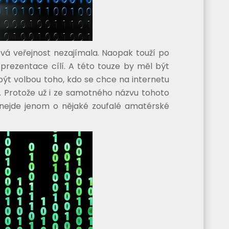
vá veřejnost nezajímala. Naopak touží po
prezentace cílí. A této touze by měl být
být volbou toho, kdo se chce na internetu
. Protože už i ze samotného názvu tohoto
 nejde jenom o nějaké zoufalé amatérské