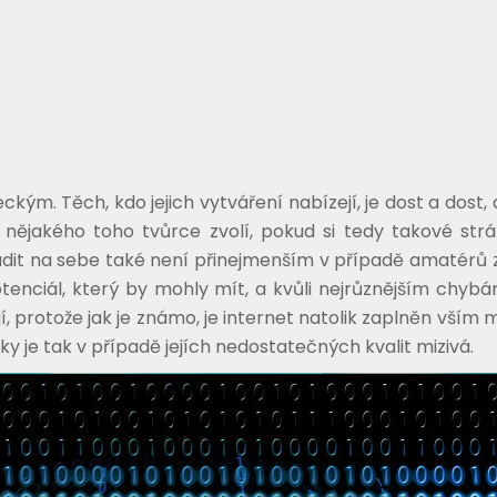
eckým. Těch, kdo jejich vytváření nabízejí, je dost a dost
i nějakého toho tvůrce zvolí, pokud si tedy takové st
it na sebe také není přinejmenším v případě amatérů 
potenciál, který by mohly mít, a kvůli nejrůznějším chyb
, protože jak je známo, je internet natolik zaplněn vším
y je tak v případě jejích nedostatečných kvalit mizivá.