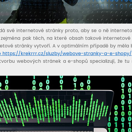
á své internetové stránky proto, aby se o ně interneto
, zejména pak těch, na které obsah takové internetové 
etové stránky vytvoří. A v optimálním případě by měla 
 https://krekrrr.cz/sluzby/webove-stranky-a-e-shopy/
tvorbu webových stránek a e-shopů specializují, že tu