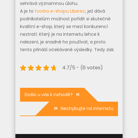
sehrává významnou úlohu.
A je to
tvorba e-shopu Liberec
, jež dává
podnikatelům možnost pořídit si skutečně
kvalitní e-shop, který se mezi konkurencí
neztratí. Který je na internetu lehce k
nalezení, je snadné ho používat, a proto
tento přináší očekávané výsledky. Tedy zisk.
4.7/5 - (6 votes)
Navigace
Došlo u vás k nehodě?
pro
Nechybujte na internetu
příspěvek