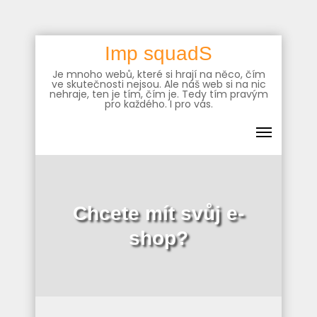
Skip
Imp squadS
to
Je mnoho webů, které si hrají na něco, čím
content
ve skutečnosti nejsou. Ale náš web si na nic
nehraje, ten je tím, čím je. Tedy tím pravým
pro každého. I pro vás.
Chcete mít svůj e-
shop?