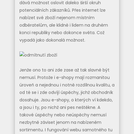
dává možnost oslovit daleko širší okruh
potenciálních zákazníků. Přes internet lze
nabízet své zboží nejenom místním
odběratelům, ale klidně i lidem na druhém
konci republiky nebo dokonce světa. Což
vypadá jako dokonalá možnost.
Jenže ono to ani zde zase až tak slavné být
nemusí. Protože i e-shopy mají rozmanitou
úroveň a nejednou i notně rozdílnou kvalitu, a
od té se i zde odvíjí úspěchy, jichž obchodník
dosahuje. Jsou e-shopy, o kterých ví kdekdo,
a jsou i ty, po nichž ani pes neštěkne. A
takové úspěchy nebo neúspěchy nemusí
nezbytně záviset jenom na nabízeném
sortimentu. I fungování webu samotného tu