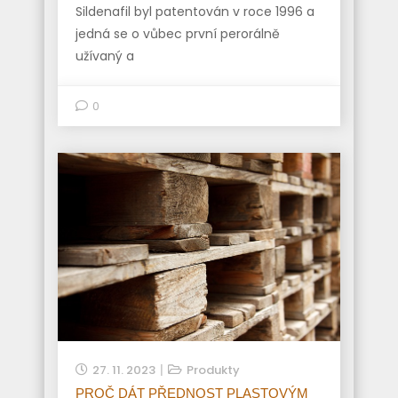
Sildenafil byl patentován v roce 1996 a
jedná se o vůbec první perorálně
užívaný a
0
27. 11. 2023
Produkty
PROČ DÁT PŘEDNOST PLASTOVÝM