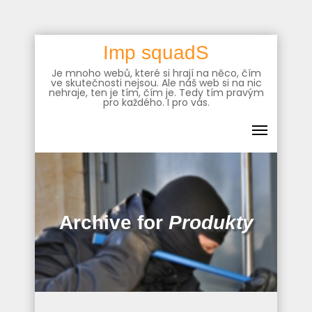
Skip
Imp squadS
to
Je mnoho webů, které si hrají na něco, čím
content
ve skutečnosti nejsou. Ale náš web si na nic
nehraje, ten je tím, čím je. Tedy tím pravým
pro každého. I pro vás.
Archive for
Produkty