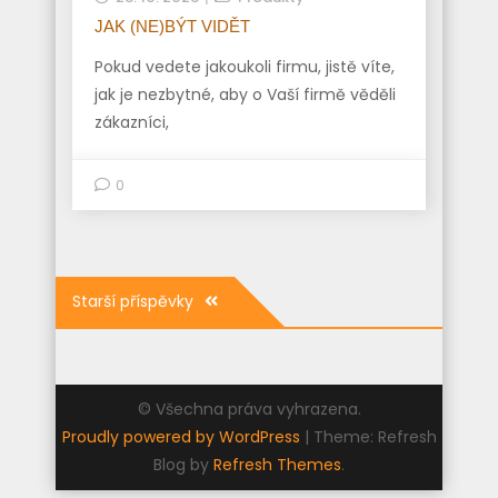
JAK (NE)BÝT VIDĚT
Pokud vedete jakoukoli firmu, jistě víte,
jak je nezbytné, aby o Vaší firmě věděli
zákazníci,
0
Navigace
Starší příspěvky
pro
příspěvky
© Všechna práva vyhrazena.
Proudly powered by WordPress
|
Theme: Refresh
Blog by
Refresh Themes
.