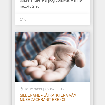
dobře, můžete si pogratulovat. A mně
nezbývá nic
0
30. 12. 2023
Produkty
SILDENAFIL – LÁTKA, KTERÁ VÁM
MŮŽE ZACHRÁNIT EREKCI