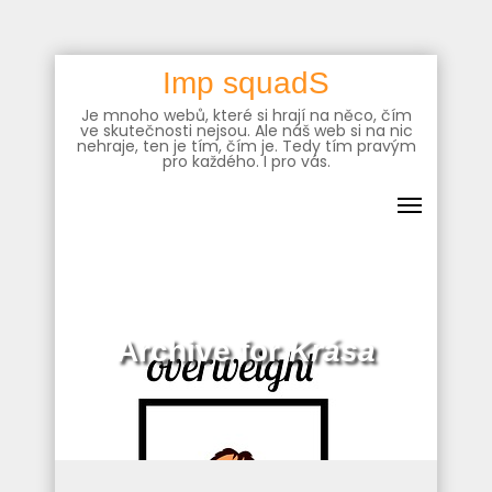
Skip
Imp squadS
to
Je mnoho webů, které si hrají na něco, čím
content
ve skutečnosti nejsou. Ale náš web si na nic
nehraje, ten je tím, čím je. Tedy tím pravým
pro každého. I pro vás.
Archive for
Krása