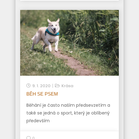
9. 1. 2020
Krása
BĚH SE PSEM
Běhání je často naším předsevzetím a
také se jedná o sport, který je oblíbený
především
0