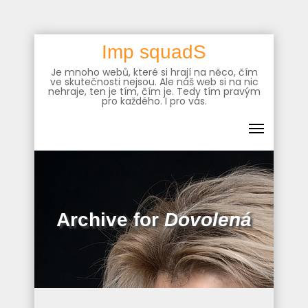
Skip
Imp squadS
to
Je mnoho webů, které si hrají na něco, čím
content
ve skutečnosti nejsou. Ale náš web si na nic
nehraje, ten je tím, čím je. Tedy tím pravým
pro každého. I pro vás.
Archive for
Dovolená