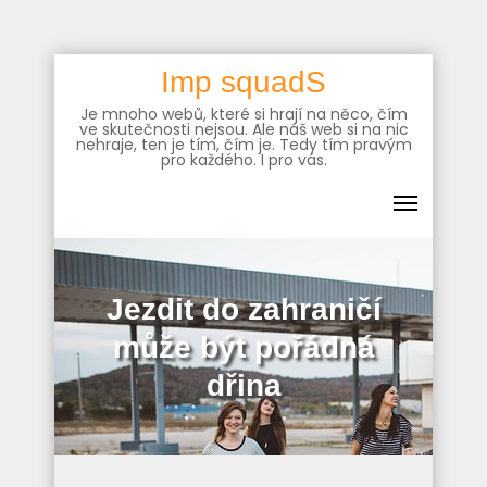
Skip
Imp squadS
to
Je mnoho webů, které si hrají na něco, čím
content
ve skutečnosti nejsou. Ale náš web si na nic
nehraje, ten je tím, čím je. Tedy tím pravým
pro každého. I pro vás.
Jezdit do zahraničí
může být pořádná
dřina