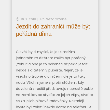
Nezařazené
16. 7. 2018
Jezdit do zahraničí může být
pořádná dřina
Člověk by si myslel, že jet s malým
jednoročním dítětem může být pořádný
„záhul“ a ono je to nakonec až peklo jezdit
někde s dítětem v pubertě. Nejen, že je
všechno trapné a o ničem, ale je to taky
nuda. Všichni jsme si prošli stádiem, kdy
dovolená s rodiči představuje naprosté peklo
na zemi, kdy se stydíte za jejich vtipy, stydíte
se za jejich plážové radovánky. Nejraději
byste byli zalezlí někde doma na telefonu. A