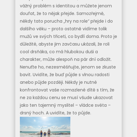
vážný problém s identitou a můžete jenom
doufat, že to nějak přejde. Samozřejmě,
někdy tato porucha „hry na role“ přejde i do
dalšího věku – proto ostatně vidíme tolik
mužů ve svých třiceti, co bydlí doma. Proto je
důležité, abyste jim zavčasu ukázali, že roli
cool drsňáka, co má hlubokou duši a
charakter, může alespoň na pár dní odložit.
Nenuťte ho, nezesměšňujte, jenom se zkuste
bavit. Uvidíte, že buď půjde s vlnou radosti
anebo půjde později. Někdy je nutné
konfrontovat vaše rozmazlené dítě s tím, že
ne za každou cenu se musí všude ukazovat
jako ten tajemný myslitel – vládce světa –
drsný hoch. A uvidíte, že to půjde.