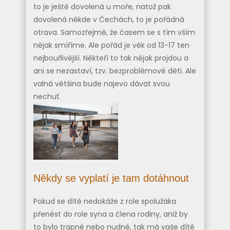
to je ještě dovolená u moře, natož pak
dovolená někde v Čechách, to je pořádná
otrava. Samozřejmě, že časem se s tím vším
nějak smíříme. Ale pořád je věk od 13-17 ten
nejbouřlivější. Někteří to tak nějak projdou a
ani se nezastaví, tzv. bezproblémové děti. Ale
valná většina bude najevo dávat svou
nechuť.
Někdy se vyplatí je tam dotáhnout
Pokud se dítě nedokáže z role spolužáka
přenést do role syna a člena rodiny, aniž by
to bylo trapné nebo nudné, tak má vaše dítě