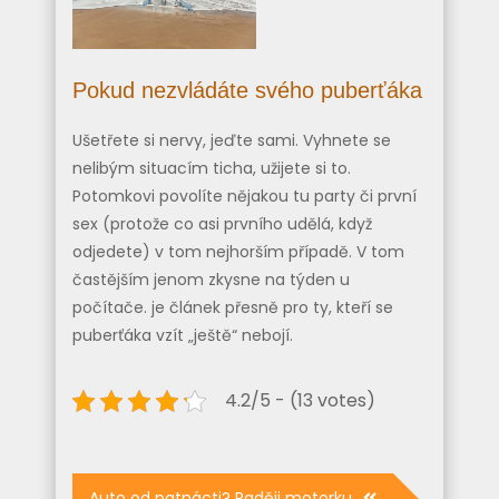
Pokud nezvládáte svého puberťáka
Ušetřete si nervy, jeďte sami. Vyhnete se
nelibým situacím ticha, užijete si to.
Potomkovi povolíte nějakou tu party či první
sex (protože co asi prvního udělá, když
odjedete) v tom nejhorším případě. V tom
častějším jenom zkysne na týden u
počítače.
je článek přesně pro ty, kteří se
puberťáka vzít „ještě“ nebojí.
4.2/5 - (13 votes)
Navigace
Auto od patnácti? Raději motorku