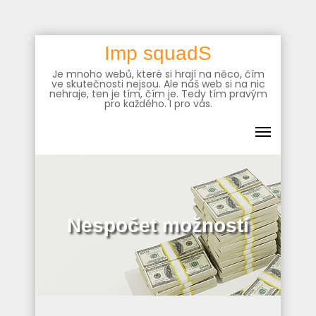
Skip
Imp squadS
to
Je mnoho webů, které si hrají na něco, čím
content
ve skutečnosti nejsou. Ale náš web si na nic
nehraje, ten je tím, čím je. Tedy tím pravým
pro každého. I pro vás.
Nespočet možností