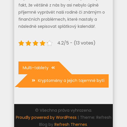
fakt, že většině z nás by asi nebylo úplně
příjemné vyprávět naši rodině či známým o
finančních problémech, které nastaly a
následně sepisovat splátkový kalendář.
4.2/5 - (13 votes)
Navigace
Multi-tablety
pro
Kryptoměny a jejich tajemné bytí
příspěvek
© Všechna práva vyhrazena.
Proudly powered by WordPress
|
Theme: Refresh
Blog by
Refresh Themes
.