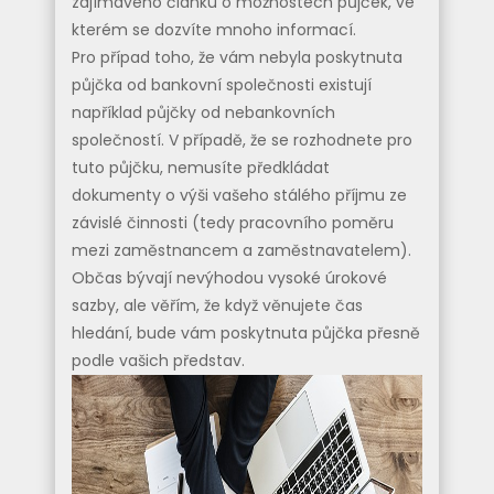
zajímavého článku o možnostech
půjček
, ve
kterém se dozvíte mnoho informací.
Pro případ toho, že vám nebyla poskytnuta
půjčka od bankovní společnosti existují
například půjčky od nebankovních
společností. V případě, že se rozhodnete pro
tuto půjčku, nemusíte předkládat
dokumenty o výši vašeho stálého příjmu ze
závislé činnosti (tedy pracovního poměru
mezi zaměstnancem a zaměstnavatelem).
Občas bývají nevýhodou vysoké úrokové
sazby, ale věřím, že když věnujete čas
hledání, bude vám poskytnuta půjčka přesně
podle vašich představ.