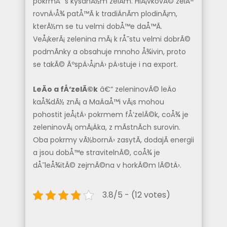
pokrmÅ¯ s kysanÃ½m zelÃ­m. HlÃ¡vkovÃ© zelÃ­
rovnÄ›Å¾ patÅ™Ã­ k tradiÄnÃ­m plodinÃ¡m,
kterÃ½m se tu velmi dobÅ™e daÅ™Ã­.
VeÅ¡kerÃ¡ zelenina mÃ¡ k rÅ¯stu velmi dobrÃ©
podmÃ­nky a obsahuje mnoho Å¾ivin, proto
se takÃ© ÃºspÄ›Å¡nÄ› pÄ›stuje i na export.
LeÄo a
fÅ‘zelÃ©k
â€“ zeleninovÃ© leÄo
kaÅ¾dÃ½ znÃ¡ a MaÄaÅ™i vÃ¡s mohou
pohostit jeÅ¡tÄ› pokrmem
fÅ‘zelÃ©k, coÅ¾ je
zeleninovÃ¡ omÃ¡Äka, z mÃ­stnÃ­ch surovin.
Oba pokrmy vÃ½bornÄ› zasytÃ­, dodajÃ­ energii
a jsou dobÅ™e stravitelnÃ©, coÅ¾ je
dÅ¯leÅ¾itÃ© zejmÃ©na v horkÃ©m lÃ©tÄ›.
3.8/5 - (12 votes)