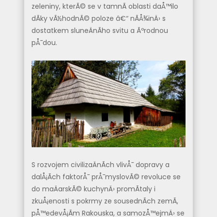
zeleniny, kterÃ© se v tamnÃ­ oblasti daÅ™ilo
dÃ­ky vÃ½hodnÃ© poloze â€“ nÃ­Å¾inÄ› s
dostatkem sluneÄnÃ­ho svitu a Ãºrodnou
pÅ¯dou.
S rozvojem civilizaÄnÃ­ch vlivÅ¯ dopravy a
dalÅ¡Ã­ch faktorÅ¯ prÅ¯myslovÃ© revoluce se
do
maÄarskÃ© kuchynÄ›
promÃ­taly i
zkuÅ¡enosti s pokrmy ze sousednÃ­ch zemÃ­,
pÅ™edevÅ¡Ã­m Rakouska, a samozÅ™ejmÄ› se