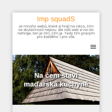
Skip
Imp squadS
to
Je mnoho webů, které si hrají na něco, čím
content
ve skutečnosti nejsou. Ale náš web si na nic
nehraje, ten je tím, čím je. Tedy tím pravým
pro každého. I pro vás.
Na čem staví
maďarská kuchyně