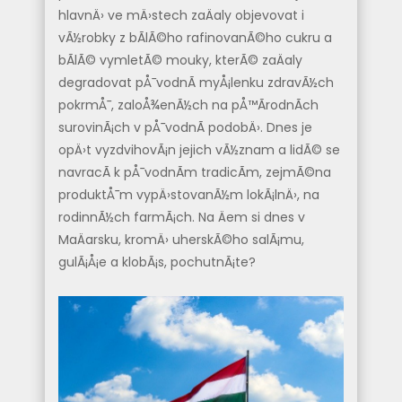
hlavnÄ› ve mÄ›stech zaÄaly objevovat i
vÃ½robky z bÃ­lÃ©ho rafinovanÃ©ho cukru a
bÃ­lÃ© vymletÃ© mouky, kterÃ© zaÄaly
degradovat pÅ¯vodnÃ­ myÅ¡lenku zdravÃ½ch
pokrmÅ¯, zaloÅ¾enÃ½ch na pÅ™Ã­rodnÃ­ch
surovinÃ¡ch v pÅ¯vodnÃ­ podobÄ›.
Dnes je
opÄ›t vyzdvihovÃ¡n jejich vÃ½znam a lidÃ© se
navracÃ­ k pÅ¯vodnÃ­m tradicÃ­m, zejmÃ©na
produktÅ¯m vypÄ›stovanÃ½m lokÃ¡lnÄ›, na
rodinnÃ½ch farmÃ¡ch. Na Äem si dnes v
MaÄarsku, kromÄ› uherskÃ©ho salÃ¡mu,
gulÃ¡Å¡e a klobÃ¡s, pochutnÃ¡te?