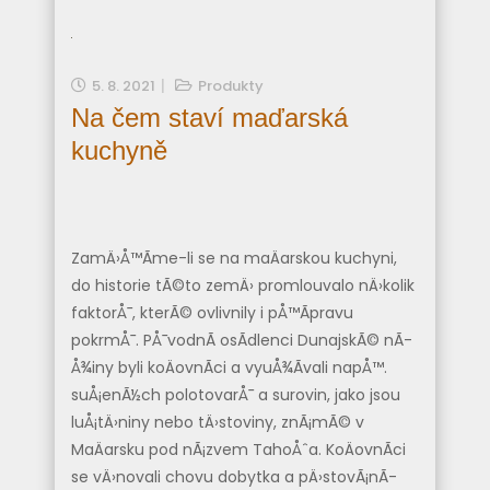
5. 8. 2021
Produkty
Na čem staví maďarská
kuchyně
ZamÄ›Å™Ã­me-li se na maÄarskou kuchyni,
do historie tÃ©to zemÄ› promlouvalo nÄ›kolik
faktorÅ¯, kterÃ© ovlivnily i pÅ™Ã­pravu
pokrmÅ¯. PÅ¯vodnÃ­ osÃ­dlenci DunajskÃ© nÃ­
Å¾iny byli koÄovnÃ­ci a vyuÅ¾Ã­vali napÅ™.
suÅ¡enÃ½ch polotovarÅ¯ a surovin, jako jsou
luÅ¡tÄ›niny nebo tÄ›stoviny, znÃ¡mÃ© v
MaÄarsku pod nÃ¡zvem TahoÅˆa. KoÄovnÃ­ci
se vÄ›novali chovu dobytka a pÄ›stovÃ¡nÃ­