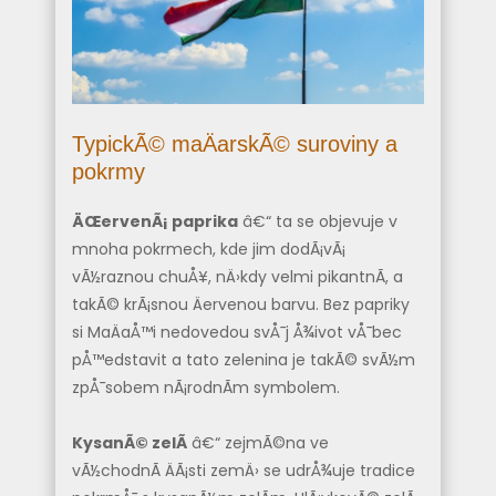
TypickÃ© maÄarskÃ© suroviny a
pokrmy
ÄŒervenÃ¡ paprika
â€“ ta se objevuje v
mnoha pokrmech, kde jim dodÃ¡vÃ¡
vÃ½raznou chuÅ¥, nÄ›kdy velmi pikantnÃ­, a
takÃ© krÃ¡snou Äervenou barvu. Bez papriky
si MaÄaÅ™i nedovedou svÅ¯j Å¾ivot vÅ¯bec
pÅ™edstavit a tato zelenina je takÃ© svÃ½m
zpÅ¯sobem nÃ¡rodnÃ­m symbolem.
KysanÃ© zelÃ­
â€“ zejmÃ©na ve
vÃ½chodnÃ­ ÄÃ¡sti zemÄ› se udrÅ¾uje tradice