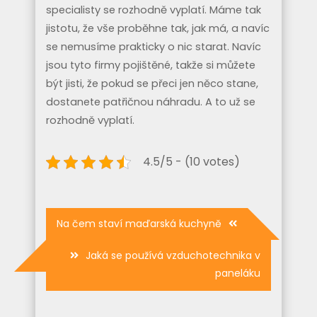
specialisty se rozhodně vyplatí. Máme tak
jistotu, že vše proběhne tak, jak má, a navíc
se nemusíme prakticky o nic starat. Navíc
jsou tyto firmy pojištěné, takže si můžete
být jisti, že pokud se přeci jen něco stane,
dostanete patřičnou náhradu. A to už se
rozhodně vyplatí.
4.5/5 - (10 votes)
Navigace
Na čem staví maďarská kuchyně
pro
Jaká se používá vzduchotechnika v
příspěvek
paneláku