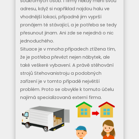
soukromých osob. I firmy někdy mění svou
adresu, když si například najdou halu ve
vhodnější lokaci, případně jim vyprší
pronájem té stávající, a je potřeba se tedy
přesunout jinam. Ani zde se nejedná o nic
jednoduchého.
Situace je v mnoha případech ztížena tím,
že je potřeba převézt nejen nábytek, ale
také veškeré vybavení. A právě
stěhování
strojů Stehovanistroju
a podobných
zařízení je v tomto případě největší
problém. Proto se obvykle k tomuto účelu
najímá specializovaná externí firma.