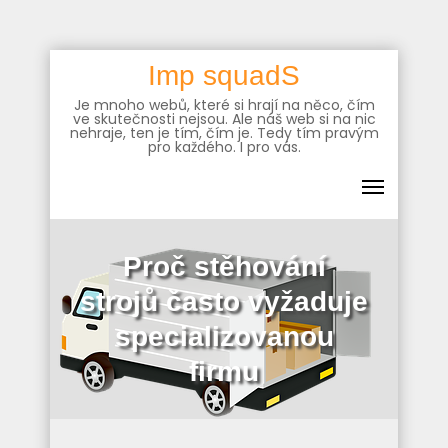
Skip
Imp squadS
to
Je mnoho webů, které si hrají na něco, čím
content
ve skutečnosti nejsou. Ale náš web si na nic
nehraje, ten je tím, čím je. Tedy tím pravým
pro každého. I pro vás.
Proč stěhování
strojů často vyžaduje
specializovanou
firmu