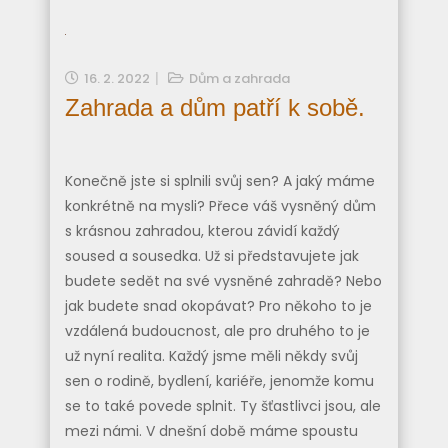
16. 2. 2022
Dům a zahrada
Zahrada a dům patří k sobě.
Konečně jste si splnili svůj sen? A jaký máme
konkrétně na mysli? Přece váš vysněný dům
s krásnou zahradou, kterou závidí každý
soused a sousedka. Už si představujete jak
budete sedět na své vysněné zahradě? Nebo
jak budete snad okopávat? Pro někoho to je
vzdálená budoucnost, ale pro druhého to je
už nyní realita. Každý jsme měli někdy svůj
sen o rodině, bydlení, kariéře, jenomže komu
se to také povede splnit. Ty šťastlivci jsou, ale
mezi námi. V dnešní době máme spoustu