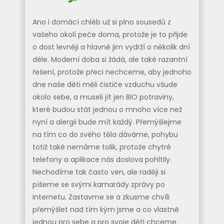
Ano i domácí chléb už si plno sousedů z
vašeho okolí peče doma, protože je to přijde
o dost levněji a hlavně jim vydrží o několik dní
déle. Moderní doba si žádá, ale také razantní
řešení, protože přeci nechceme, aby jednoho
dne naše děti měli čističe vzduchu všude
okolo sebe, a museli jít jen BIO potraviny,
které budou stát jednou o mnoho více než
nyní a alergii bude mít každý. Přemýšlejme
na tím co do svého těla dáváme, pohybu
totiž také nemáme tolik, protože chytré
telefony a aplikace nás doslova pohltily.
Nechodíme tak často ven, ale raději si
píšeme se svými kamarády zprávy po
internetu. Zastavme se a zkusme chvíli
přemýšlet nad tím kým jsme a co vlastně
jednou pro sebe a pro svoje děti chceme.