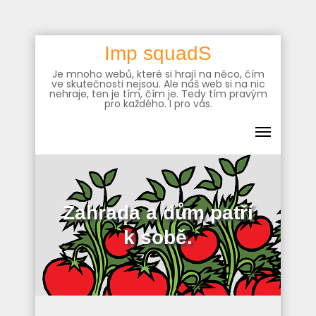
Skip
Imp squadS
to
Je mnoho webů, které si hrají na něco, čím
content
ve skutečnosti nejsou. Ale náš web si na nic
nehraje, ten je tím, čím je. Tedy tím pravým
pro každého. I pro vás.
Zahrada a dům patří
k sobě.