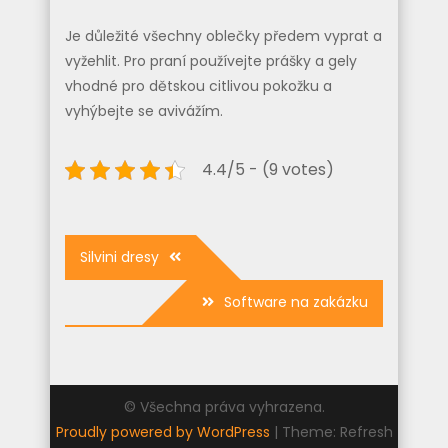
Je důležité všechny oblečky předem vyprat a
vyžehlit. Pro praní používejte prášky a gely
vhodné pro dětskou citlivou pokožku a
vyhýbejte se avivážím.
4.4/5 - (9 votes)
Navigace
Silvini dresy
pro
Software na zakázku
příspěvek
© Všechna práva vyhrazena.
Proudly powered by WordPress
|
Theme: Refresh