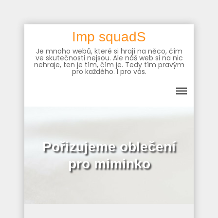
Skip
Imp squadS
to
Je mnoho webů, které si hrají na něco, čím
content
ve skutečnosti nejsou. Ale náš web si na nic
nehraje, ten je tím, čím je. Tedy tím pravým
pro každého. I pro vás.
Pořizujeme oblečení
pro miminko