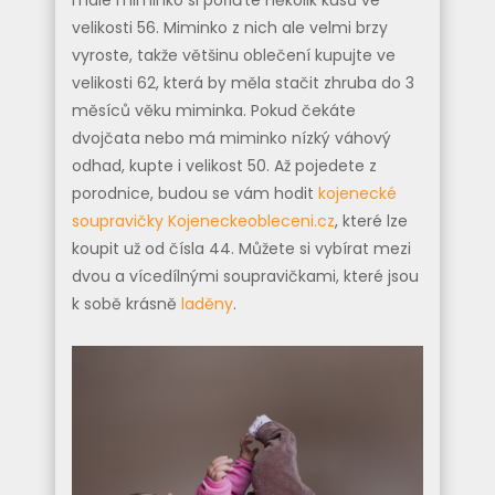
malé miminko si pořiďte několik kusů ve
velikosti 56. Miminko z nich ale velmi brzy
vyroste, takže většinu oblečení kupujte ve
velikosti 62, která by měla stačit zhruba do 3
měsíců věku miminka. Pokud čekáte
dvojčata nebo má miminko nízký váhový
odhad, kupte i velikost 50. Až pojedete z
porodnice, budou se vám hodit
kojenecké
soupravičky Kojeneckeobleceni.cz
, které lze
koupit už od čísla 44. Můžete si vybírat mezi
dvou a vícedílnými soupravičkami, které jsou
k sobě krásně
laděny
.