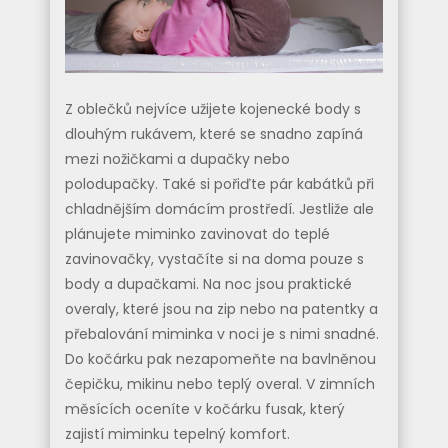
Z oblečků nejvíce užijete kojenecké body s
dlouhým rukávem, které se snadno zapíná
mezi nožičkami a dupačky nebo
polodupačky. Také si pořiďte pár kabátků při
chladnějším domácím prostředí. Jestliže ale
plánujete miminko zavinovat do teplé
zavinovačky, vystačíte si na doma pouze s
body a dupačkami. Na noc jsou praktické
overaly, které jsou na zip nebo na patentky a
přebalování miminka v noci je s nimi snadné.
Do kočárku pak nezapomeňte na bavlněnou
čepičku, mikinu nebo teplý overal. V zimních
měsících oceníte v kočárku fusak, který
zajistí miminku tepelný komfort.