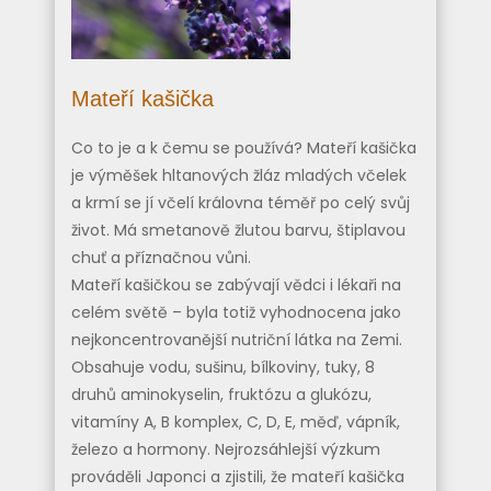
Mateří kašička
Co to je a k čemu se používá? Mateří kašička
je výměšek hltanových žláz mladých včelek
a krmí se jí včelí královna téměř po celý svůj
život. Má smetanově žlutou barvu, štiplavou
chuť a příznačnou vůni.
Mateří kašičkou se zabývají vědci i lékaři na
celém světě – byla totiž vyhodnocena jako
nejkoncentrovanější nutriční látka na Zemi.
Obsahuje vodu, sušinu, bílkoviny, tuky, 8
druhů aminokyselin, fruktózu a glukózu,
vitamíny A, B komplex, C, D, E, měď, vápník,
železo a hormony. Nejrozsáhlejší výzkum
prováděli Japonci a zjistili, že mateří kašička