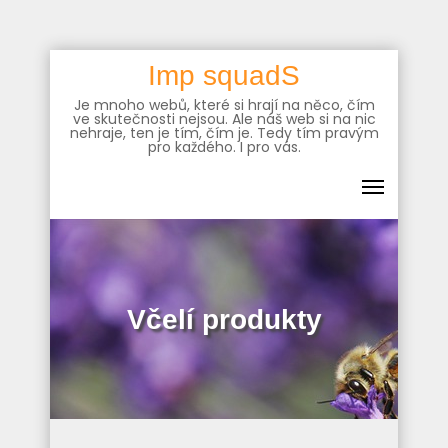
Skip
Imp squadS
to
Je mnoho webů, které si hrají na něco, čím
content
ve skutečnosti nejsou. Ale náš web si na nic
nehraje, ten je tím, čím je. Tedy tím pravým
pro každého. I pro vás.
Včelí produkty