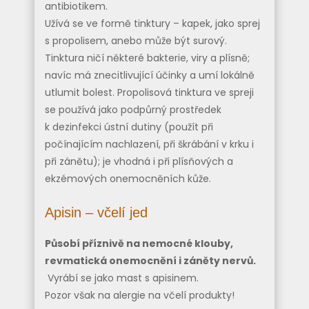
antibiotikem.
Užívá se ve formě tinktury – kapek, jako sprej
s propolisem, anebo může být surový.
Tinktura ničí některé bakterie, viry a plísně;
navíc má znecitlivující účinky a umí lokálně
utlumit bolest. Propolisová tinktura ve spreji
se používá jako podpůrný prostředek
k dezinfekci ústní dutiny (použít při
počínajícím nachlazení, při škrábání v krku i
při zánětu); je vhodná i při plísňových a
ekzémových onemocněních kůže.
Apisin – včelí jed
Působí příznivě na nemocné klouby,
revmatická onemocnění i záněty nervů.
Vyrábí se jako mast s apisinem.
Pozor však na alergie na včelí produkty!