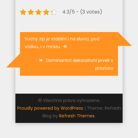
4.3/5 - (3 votes)
Navigace
Suchý zip je stabilní i na slunci, pod
pro
vodou, i v mrazu
příspěvek
Dominantní dekorativní prvek v
prostoru
© Všechna práva vyhrazena.
Proudly powered by WordPress
|
Theme: Refresh
Blog by
Refresh Themes
.