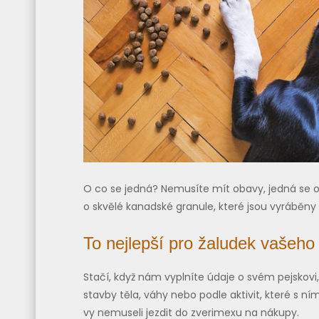
O co se jedná? Nemusíte mít obavy, jedná se o 
o skvělé kanadské granule, které jsou vyráběny 
To nejlepší pro žaludek vašeho
Stačí, když nám vyplníte údaje o svém pejskov
stavby těla, váhy nebo podle aktivit, které s 
vy nemuseli jezdit do zverimexu na nákupy.