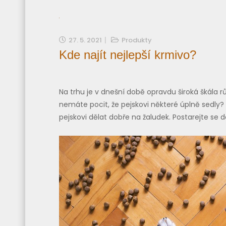
27. 5. 2021
Produkty
Kde najít nejlepší krmivo?
Na trhu je v dnešní době opravdu široká škála r
nemáte pocit, že pejskovi některé úplně sedly?
pejskovi dělat dobře na žaludek. Postarejte se 