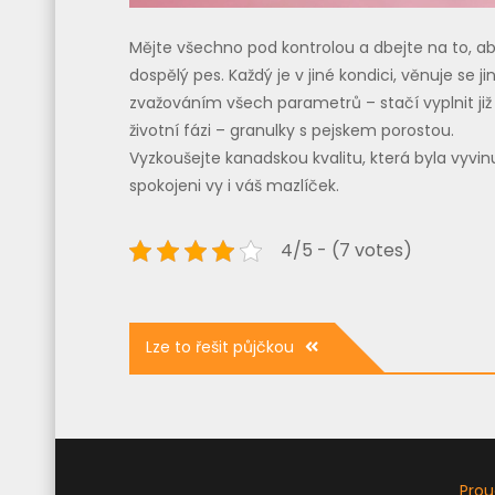
Mějte všechno pod kontrolou a dbejte na to, aby
dospělý pes. Každý je v jiné kondici, věnuje se 
zvažováním všech parametrů – stačí vyplnit již 
životní fázi – granulky s pejskem porostou.
Vyzkoušejte kanadskou kvalitu, která byla vyvi
spokojeni vy i váš mazlíček.
4/5 - (7 votes)
Navigace
Lze to řešit půjčkou
pro
příspěvek
Prou