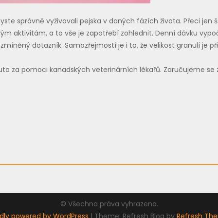
ste správně vyživovali pejska v daných fázích života. Přeci jen š
jiným aktivitám, a to vše je zapotřebí zohlednit. Denní dávku vyp
zmíněný dotazník. Samozřejmostí je i to, že velikost granulí je 
nuta za pomoci kanadských veterinárních lékařů. Zaručujeme se z
© Všechna práva vyhrazena.
dly powered by WordPress
|
Theme: Refresh Blog by
Refresh Th