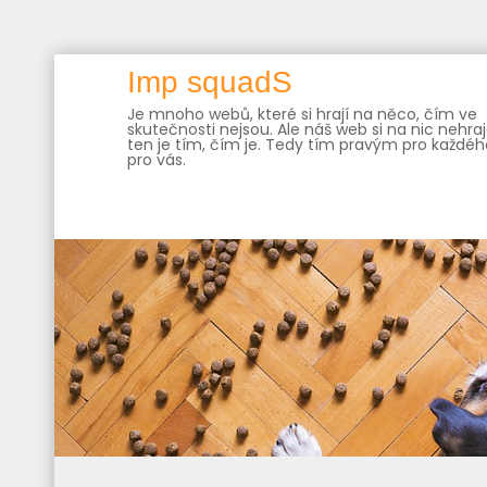
Skip
Imp squadS
to
Je mnoho webů, které si hrají na něco, čím ve
content
skutečnosti nejsou. Ale náš web si na nic nehraj
ten je tím, čím je. Tedy tím pravým pro každého
pro vás.