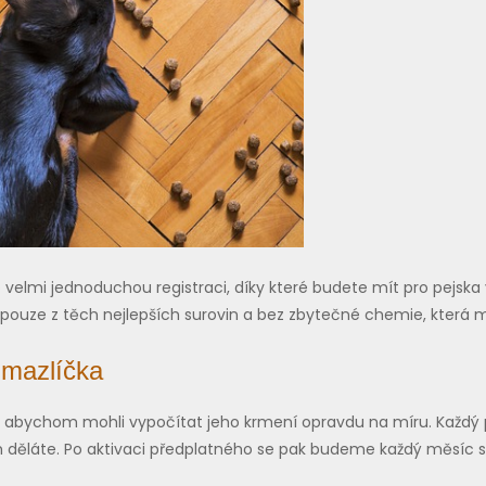
velmi jednoduchou registraci, díky které budete mít pro pejska 
pouze z těch nejlepších surovin a bez zbytečné chemie, která mů
 mazlíčka
i, abychom mohli vypočítat jeho krmení opravdu na míru. Každý p
ním děláte. Po aktivaci předplatného se pak budeme každý měsíc 