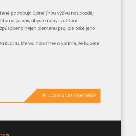
těně potřebuje úplně jinou výživu než později
očítáme za vás, abyste nebyli zatíženi
přizpůsobena nejen plemenu psa, ale také jeho
a kvalitu, kterou nabízíme a věříme, že budete
Došlo u vás k nehodě?
emes
.