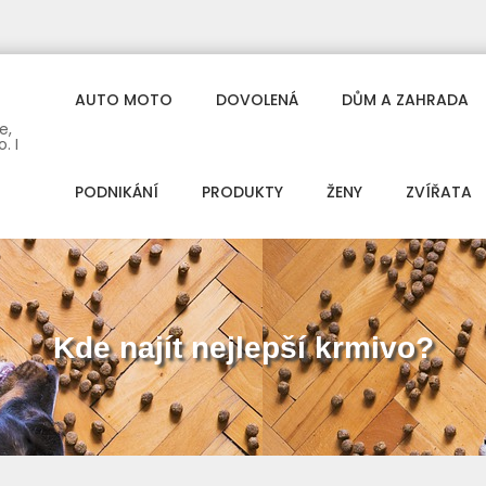
AUTO MOTO
DOVOLENÁ
DŮM A ZAHRADA
e,
. I
PODNIKÁNÍ
PRODUKTY
ŽENY
ZVÍŘATA
Kde najít nejlepší krmivo?