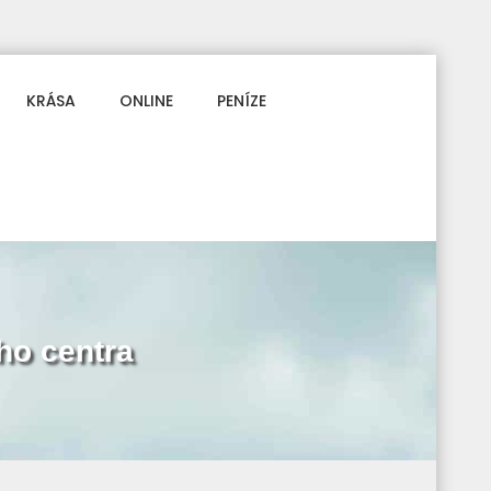
KRÁSA
ONLINE
PENÍZE
ého centra