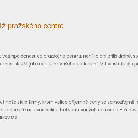
blíž pražského centra
aši společnost do pražského centra. Není to ani příliš drahé, s
nemusí sloužit jako centrum Vašeho podnikání. Mít vlastní sídlo
at naše sídlo firmy. Krom velice příjemné ceny se samozřejmě jed
lní kanceláře na dvou velice frekventovaných adresách – Karlov
rkoviště.