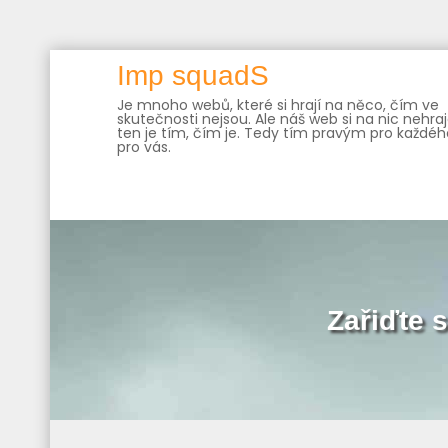
Skip
Imp squadS
to
Je mnoho webů, které si hrají na něco, čím ve
content
skutečnosti nejsou. Ale náš web si na nic nehraj
ten je tím, čím je. Tedy tím pravým pro každého
pro vás.
Zařiďte s