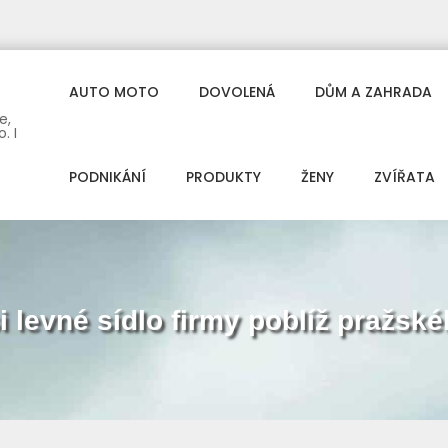
AUTO MOTO
DOVOLENÁ
DŮM A ZAHRADA
e,
. I
PODNIKÁNÍ
PRODUKTY
ŽENY
ZVÍŘATA
i levné sídlo firmy poblíž pražsk