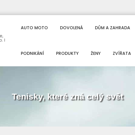
AUTO MOTO
DOVOLENÁ
DŮM A ZAHRADA
e,
. I
PODNIKÁNÍ
PRODUKTY
ŽENY
ZVÍŘATA
Tenisky, které zná celý svět