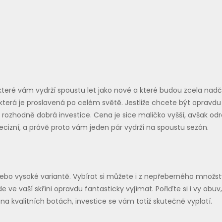
, které vám vydrží spoustu let jako nové a které budou zcela n
 která je proslavená po celém světě. Jestliže chcete být opravdu 
ozhodně dobrá investice. Cena je sice maličko vyšší, avšak odrá
ecizní, a právě proto vám jeden pár vydrží na spoustu sezón.
anebo vysoké variantě. Vybírat si můžete i z nepřeberného množst
e ve vaší skříni opravdu fantasticky vyjímat. Pořiďte si i vy obuv, 
 na kvalitních botách, investice se vám totiž skutečně vyplatí.