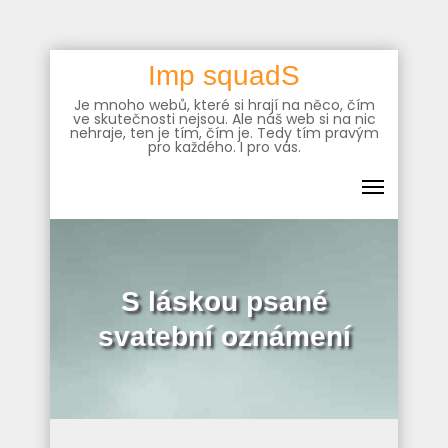
Skip
Imp squadS
to
Je mnoho webů, které si hrají na něco, čím
content
ve skutečnosti nejsou. Ale náš web si na nic
nehraje, ten je tím, čím je. Tedy tím pravým
pro každého. I pro vás.
S láskou psané
svatební oznámení