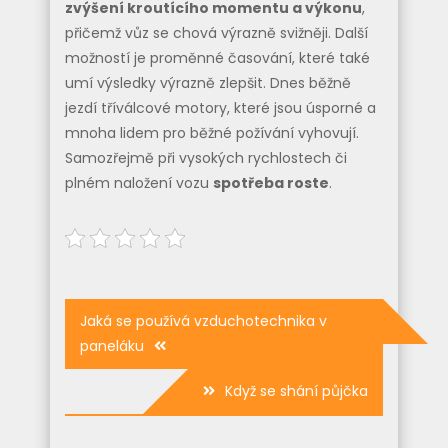
zvýšení kroutícího momentu a výkonu
,
přičemž vůz se chová výrazně svižněji. Další
možností je proměnné časování, které také
umí výsledky výrazně zlepšit. Dnes běžně
jezdí tříválcové motory, které jsou úsporné a
mnoha lidem pro běžné požívání vyhovují.
Samozřejmě při vysokých rychlostech či
plném naložení vozu
spotřeba roste
.
Navigace
Jaká se používá vzduchotechnika v
pro
paneláku
příspěvek
Když se shání půjčka