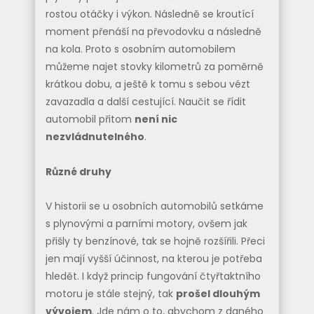
rostou otáčky i výkon. Následně se kroutící
moment přenáší na převodovku a následně
na kola. Proto s osobním automobilem
můžeme najet stovky kilometrů za poměrně
krátkou dobu, a ještě k tomu s sebou vézt
zavazadla a další cestující. Naučit se řídit
automobil přitom
není nic
nezvládnutelného
.
Různé druhy
V historii se u osobních automobilů setkáme
s plynovými a parními motory, ovšem jak
přišly ty benzínové, tak se hojně rozšířili. Přeci
jen mají vyšší účinnost, na kterou je potřeba
hledět. I když princip fungování čtyřtaktního
motoru je stále stejný, tak
prošel dlouhým
vývojem
. Jde nám o to, abychom z daného