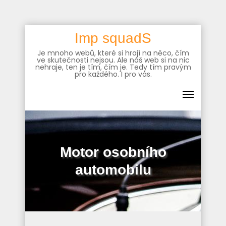
Skip
Imp squadS
to
Je mnoho webů, které si hrají na něco, čím
content
ve skutečnosti nejsou. Ale náš web si na nic
nehraje, ten je tím, čím je. Tedy tím pravým
pro každého. I pro vás.
Motor osobního
automobilu